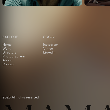
EXPLORE
SOCIAL
Home
Instagram
Work
Vimeo
Directors
Linkedin
Photographers
About
Contact
2025 All rights reserved.