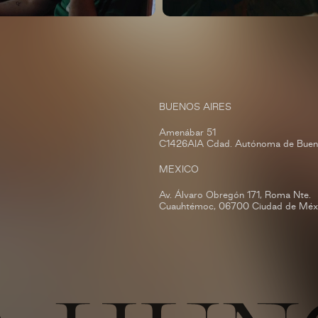
BUENOS AIRES
Amenábar 51
C1426AIA Cdad. Autónoma de Buen
MEXICO
Av. Álvaro Obregón 171, Roma Nte.
Cuauhtémoc, 06700 Ciudad de Méxi