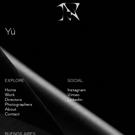
Yú
EXPLORE
SOCIAL
Home
Instagram
Work
Vimeo
Directors
Linkedin
Photographers
About
Contact
BUENOS AIRES