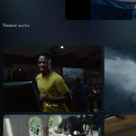
Related works